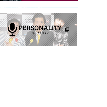
Tweets by AnnSudamasaki