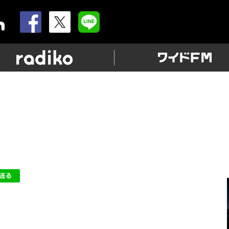
allnightnippon.com
radiko
こ」