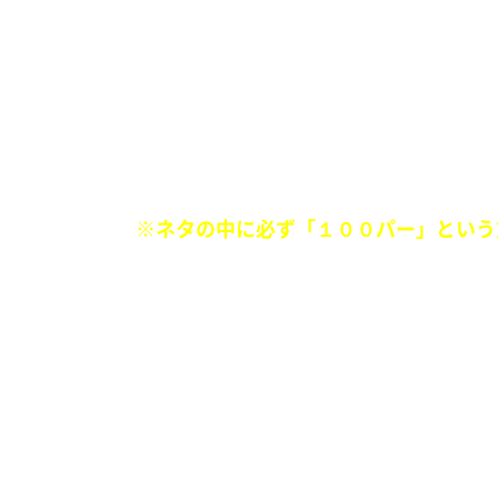
マンガに100パーセント出てくるシチ
「少年バトル漫画」の100パ
現在は
※ネタの中に必ず「１００パー」という
■