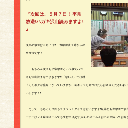
『次回は、５月７日！ 平常
放送!ハガキ沢山読みますよ!
』
次回の放送は５月７日!!
木曜深夜１時からの
生放送です！
もちろん次回も平常放送という事でハガ
キも沢山読ませて頂きます!! 「悪い人」では村
上くんネタが盛り上がっていますが、新キャラも見つけたらお送りくださいね
いします！!
そして、もちろん次回もスクラッチクイズは行いますよ!是非とも生放送で参加
ーナー
は２４時間メールでも受付中!
あなたからのメール＆おハガキ待っており