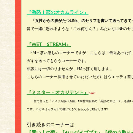
『激怒！恋のオカムライン』
「女性からの腹がたつLINE」のセリフを書いて送ってきて
皆で一緒に怒れるような「これ何なん？」みたいなLINEのセ
『WET STREAM』
FMっぽい感じのコーナーですが、こちらは『最近あった性
ガキを送ってもらうコーナーです。
相談には一切のりませんが、FMっぽく癒します。
こちらのコーナー採用させていただいた方にはウエッティ差
『ミスター・オカジデント』
new!
一言で言うと「アメリカ版バカ殿」! 岡村大統領の「英語のスピーチ」を書い
です。ハガキはカタカナで書いてきてもらえると助かります!
引き続きのコーナーは
『悪い人の夢』『セルゲイブブカ』『僕の点取り