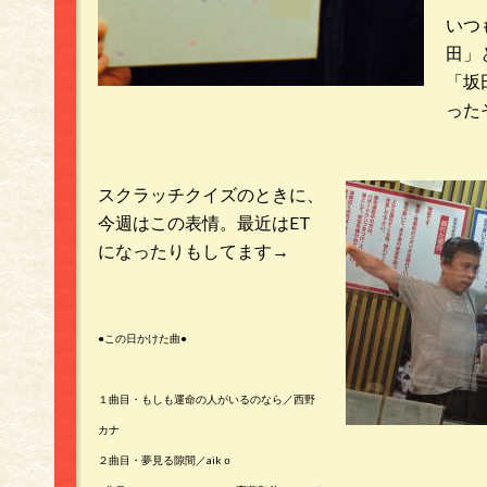
いつ
田」
「坂
った
スクラッチクイズのときに、
今週はこの表情。最近はET
になったりもしてます→
●この日かけた曲●
１曲目・もしも運命の人がいるのなら／西野
カナ
２曲目・夢見る隙間／aikｏ