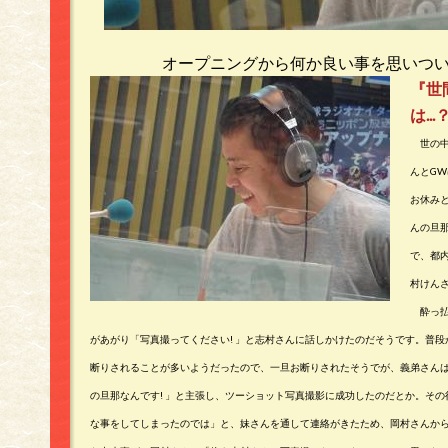
オープニングから何か良い事を思いつ
『世
は...
世の中
んとG
お休み
んの旦
で、都
村けんさ
酔っ払
があがり「写真撮ってください! 」と志村さんに話しかけたのだそうです。普
断りされることが多いようだったので、一旦お断りされたそうでが、義弟さん
の旦那なんです! 」と主張し、ツーショット写真撮影に成功したのだとか。そ
な事をしてしまったのでは」と、妹さんを通して連絡がきたため、岡村さんか