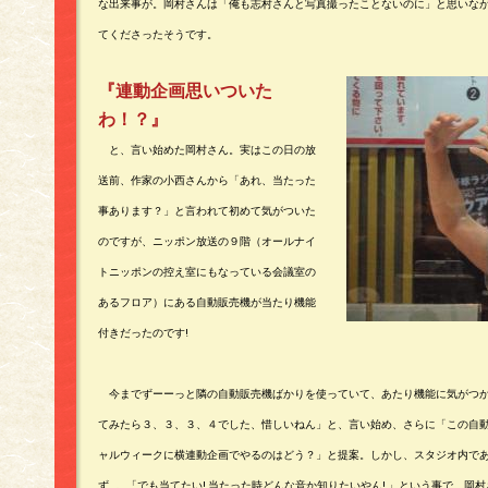
な出来事が。岡村さんは「俺も志村さんと写真撮ったことないのに」と思いな
てくださったそうです。
『連動企画思いついた
わ！？』
と、言い始めた岡村さん。実はこの日の放
送前、作家の小西さんから「あれ、当たった
事あります？」と言われて初めて気がついた
のですが、ニッポン放送の９階（オールナイ
トニッポンの控え室にもなっている会議室の
あるフロア）にある自動販売機が当たり機能
付きだったのです!
今までずーーっと隣の自動販売機ばかりを使っていて、あたり機能に気がつか
てみたら３、３、３、４でした、惜しいねん」と、言い始め、さらに「この自
ャルウィークに横連動企画でやるのはどう？」と提案。しかし、スタジオ内で
ず...。「でも当てたい! 当たった時どんな音か知りたいやん! 」という事で、