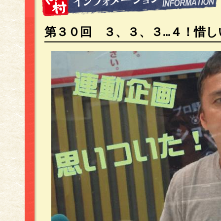
第３０回 ３、３、３...４！惜