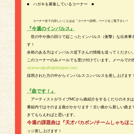
■ ハガキを募集しているコーナー ■
コーナー全ての詳しいことはは「コーナー説明」ページをご覧下さい！
『今週のインパルス』
世の中や身の回りで起こったインパルス（衝撃）な出来事
す！
余裕のある方はインパルス堤下さんの情報も送ってください
このコーナーのみメールでも受け付けています。メールでの
okamura@allnightnippon.com
採用された方の中からインパルスコンパルスを差し上げます
『曲です！』
アーティストがライブMCから曲紹介をするくだりのネタは
番組内ではそのまま曲がかかります！古い曲から新しい曲ま
きてもらえればと思います。
今週の課題曲は『天才バカボン/チームしゃちほ
ッジ差し上げます！