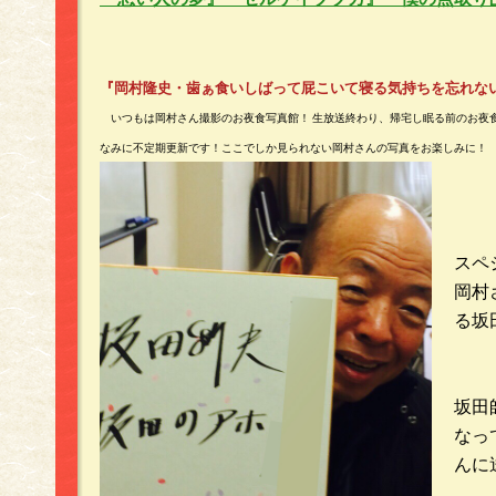
『岡村隆史・歯ぁ食いしばって屁こいて寝る気持ちを忘れな
いつもは岡村さん撮影のお夜食写真館！ 生放送終わり、帰宅し眠る前のお夜
なみに不定期更新です！ここでしか見られない岡村さんの写真をお楽しみに！
スペ
岡村
る坂
坂田
なっ
んに