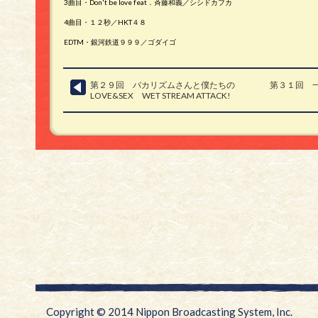
3曲目・Don't be love feat．斉藤和義／シシドカフカ
4曲目・１２秒／HKT４８
EDTM・銀河鉄道９９９／ゴダイゴ
第２９回 バカリズムさんと僕たちの
第３１回 一
LOVE&SEX WET STREAM ATTACK!
Copyright © 2014 Nippon Broadcasting System, Inc.