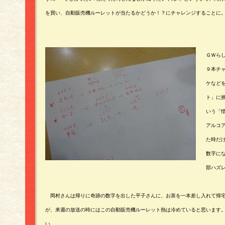
を買い、自動販売機ルーレットが当たるかどうか！？にチャレンジすることに
ＧＷら
９本チ
ケなど
ト」に
いう「惜
アルコ
た時だけ
数字にな
部ハズレ
岡村さんは帰りに奇跡の数字を出した平子さんに、お茶を一本差し入れて帰宅
が、来週の放送の時にはこの自動販売機ルーレット熱は冷めていると思います
い。