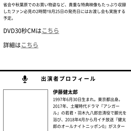
省会や秋葉原でのお買い物姿など、貴重な特典映像もたっぷり収録
したファン必見の2時間‼8月25日の発売日にはお渡し会も実施する
予定。
DVD30秒CMは
こちら
詳細は
こちら
出演者プロフィール
伊藤健太郎
1997年6月30日生まれ。東京都出身。
2017年、土曜時代ドラマ『アシガー
ル』の若君・羽木九八郎忠清役で脚光を
浴び、2018年4月から月イチ放送『健太
郎のオールナイトニッポン0』がスター