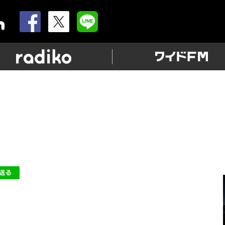
allnightnippon.com
radiko
源さん」