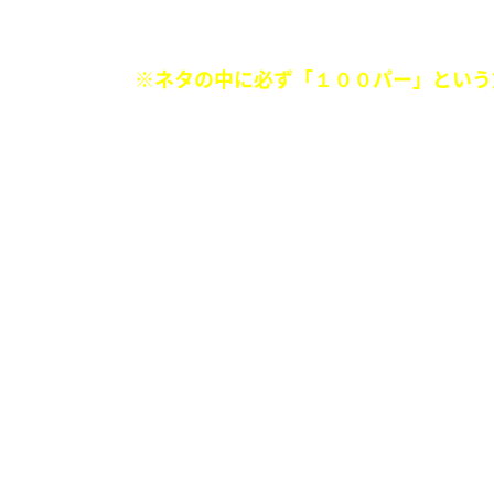
マンガに100パーセント出てくるシチ
※ネタの中に必ず「１００パー」という
■
生粋のファッショニスタ菅田将暉に最先
『不良の短ランくらい丈の短いデニム』
など、みんなでファッションについて語