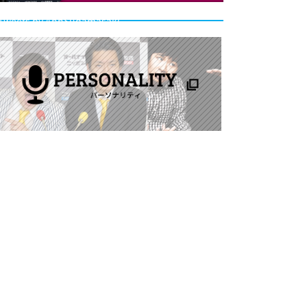
Tweets by AnnSudamasaki