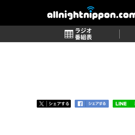
番組表
TOP
>
番組ブログ 一覧
>
第107回「スダ
第107回「スダッフィー」
2019.06.09
再来週6月10日深夜１時から生放送
「菅田将暉のオールナイトニッポン」に