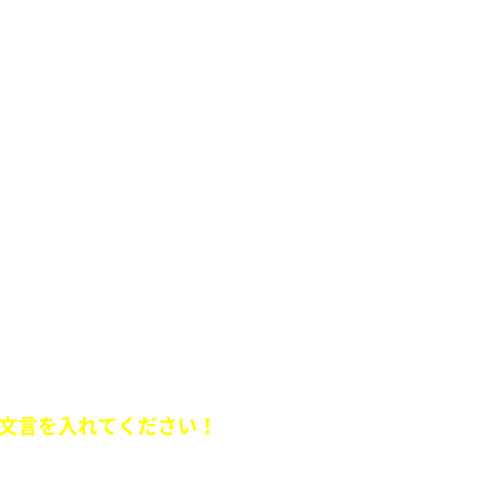
公 100パーヒロインに泣きながら抱きしめられ我に
出した後に言う「やっ、やったか？」は、100パー
ラ
ュエーションを送ってください。
文言を入れてください！