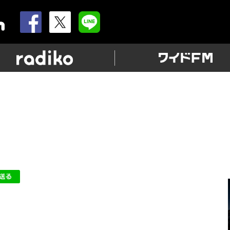
allnightnippon.com
radiko
ッフィー」