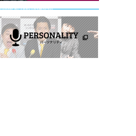
Tweets by AnnSudamasaki