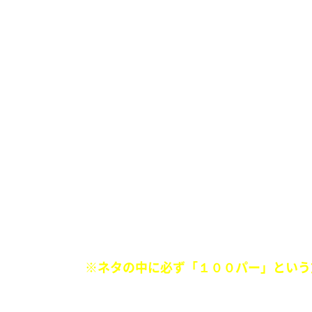
■
「100パー漫画！」
『自分の能力に飲み込まれ暴走した主人
『ボロボロの主人公が会心の一撃を繰り
やってない。』
など、マンガに100パーセントいるキャ
マンガに100パーセント起きる展開
マンガに100パーセント出てくるシチ
※ネタの中に必ず「１００パー」という