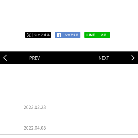
出来る限り文章だけで送って頂けるとありがたいです！
PREV
NEXT
関連ニュース
菅田将暉「マジで涙が出るかと思った」武道館ライブで見え
た景色…
2023.02.23
菅田将暉、オールナイトニッポン最終回で涙「こんな時間が
もらえ…
2022.04.08