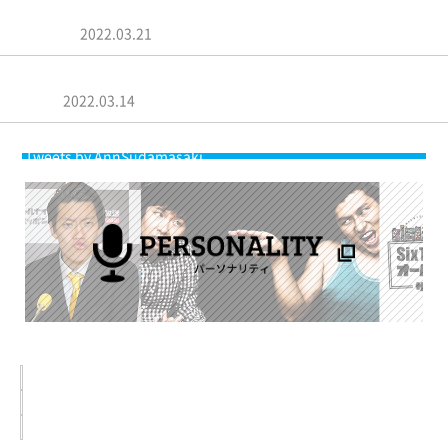
菅田将暉「みんな、そんなことは分かってんねん」Creepy
Nutsの…
2022.03.21
菅田将暉・石崎ひゅーい、“老い”を語る「来ても言いたくな
い」…
2022.03.14
Tweets by AnnSudamasaki