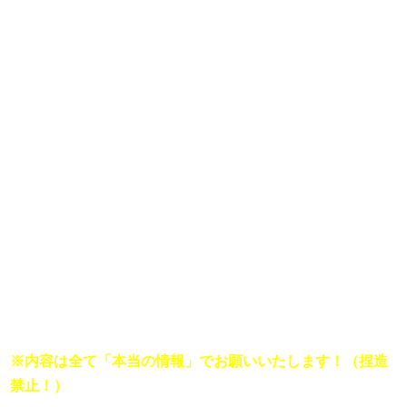
「 〜さん、○○○をする！！」

＜概要＞

「若者に人気の俳優○○さんが

今月21日、船の上でハムスターをペロペロしたそうです。

何故こんなことをしてしまったのでしょうか。

僕は思うのですが・・・・　」

住所（兵庫県など）

ラジオネーム:（菅田太郎など）

※内容は全て「本当の情報」でお願いいたします！（捏造
禁止！）