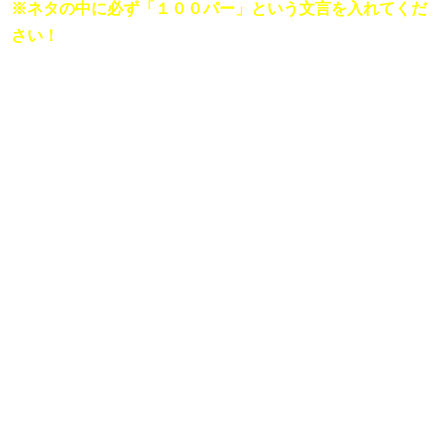
※ネタの中に必ず「１００パー」という文言を入れてくだ
さい！ 
■
生粋のファッショニスタ菅田将暉に最先端のファッション
を教えてください。

『ジーパンに白T、その上にジャージを羽織るサチモスス
『不良の短ランくらい丈の短いデニム』

など、みんなでファッションについて語り合うスーパーオ
シャレコーナーです。
