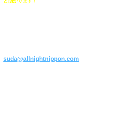
と助かります！
すべての宛先は
件名にそれぞれのコーナー名
を書いて

suda@allnightnippon.com
まで！

《メールの書き方》
ーーーーーーーーーー 
（内容） 