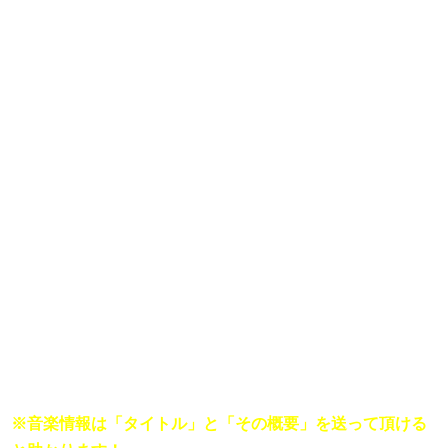
■
音楽に詳しくなりたい菅田将暉に 「明日誰かに言いたくな
る音楽情報」を教えてください。

〈たとえば…〉

『セレーナゴメス、インスタにうんざり！』

※
音楽情報は「タイトル」と「その概要」を送って頂ける