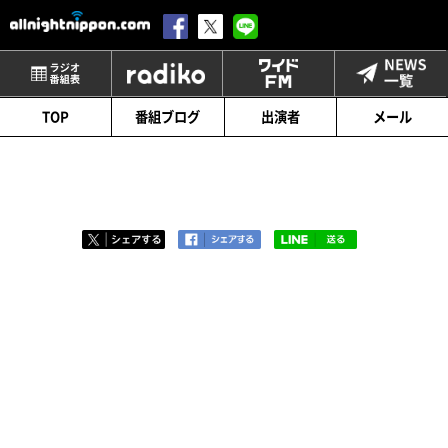
番組表
radiko
ワイドFM
TOP
番組ブログ
出演者
メール
第103回「日本の風」
2019.05.09
＜新コーナーのお知らせ＞
「月曜エンタメアカデミー」