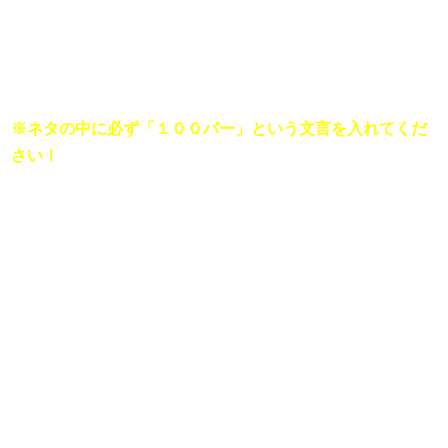
マンガに100パーセント起きる展開

マンガに100パーセント出てくるシチュエーションを送っ
てください。

※ネタの中に必ず「１００パー」という文言を入れてくだ
さい！ 
■
生粋のファッショニスタ菅田将暉に最先端のファッション
を教えてください。

『ジーパンに白T、その上にジャージを羽織るサチモスス