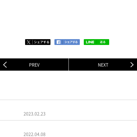
あるので

出来る限り文章だけで送って頂けるとありがたいです！
PREV
NEXT
関連ニュース
菅田将暉「マジで涙が出るかと思った」武道館ライブで見え
た景色…
2023.02.23
菅田将暉、オールナイトニッポン最終回で涙「こんな時間が
もらえ…
2022.04.08