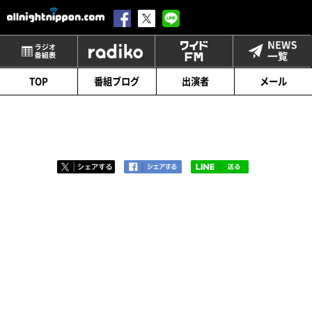
番組表
radiko
ワイドFM
TOP
番組ブログ
出演者
メール
第94回「エモ月４日」
2019.03.10