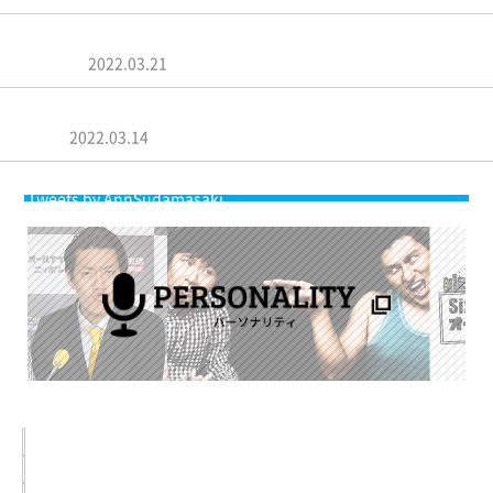
菅田将暉「みんな、そんなことは分かってんねん」Creepy
Nutsの…
2022.03.21
菅田将暉・石崎ひゅーい、“老い”を語る「来ても言いたくな
い」…
2022.03.14
Tweets by AnnSudamasaki