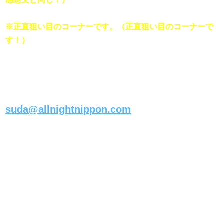
※正直狙い目のコーナーです。（正直狙い目のコーナーで
す！）
すべての宛先は
件名にそれぞれのコーナー名
を書いて

suda@allnightnippon.com
まで！

《メールの書き方》
ーーーーーーーーーー 
（内容） 