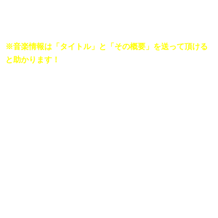
※
音楽情報は「タイトル」と「その概要」を送って頂ける
と助かります！
[音楽アカデミーの書き方]
ーーーーーーーーーーーー
＜タイトル＞

「（アーティスト名）、○○○！！」

＜概要＞

「（アーティスト名）のボーカル、○○さんが

今月21日、船の上でハムスターをペロペロしたそうです…
