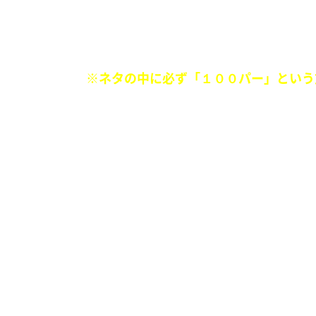
マンガに100パーセント起きる展開
マンガに100パーセント出てくるシチ
※ネタの中に必ず「１００パー」という
■
生粋のファッショニスタ菅田将暉に最先
『不良の短ランくらい丈の短いデニム』