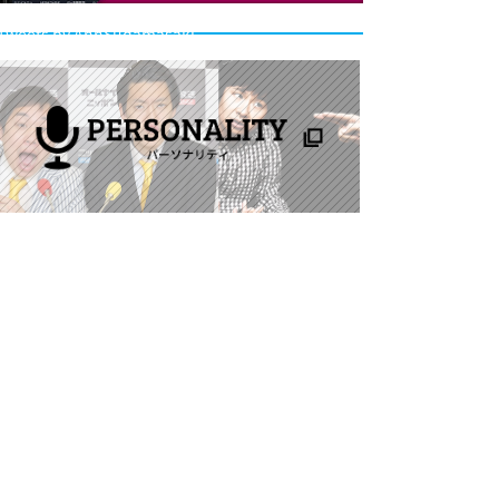
Tweets by AnnSudamasaki