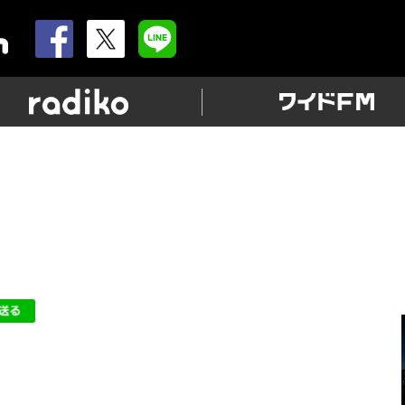
allnightnippon.com
radiko