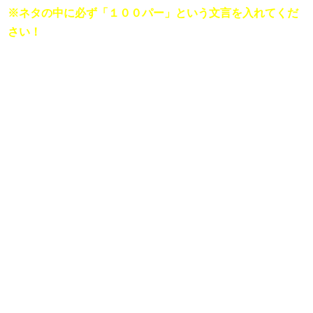
※ネタの中に必ず「１００パー」という文言を入れてくだ
さい！ 
■
生粋のファッショニスタ菅田将暉に最先端のファッション
を教えてください。

『ジーパンに白T、その上にジャージを羽織るサチモスス
『不良の短ランくらい丈の短いデニム』

など、みんなでファッションについて語り合うスーパーオ
シャレコーナーです。
