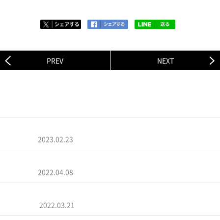
PREV
NEXT
関連ニュース
菅田将暉「マジで涙が出るかと思った」武道館ライブで見え
た景色…
2023.02.23
菅田将暉、オールナイトニッポン最終回で涙「こんな時間が
もらえ…
2022.04.08
菅田将暉「みんな、そんなことは分かってんねん」Creepy
Nutsの…
2022.03.21