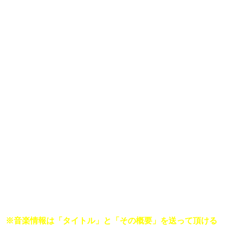
■
音楽に詳しくなりたい菅田将暉に 「明日誰かに言いたくな
る音楽情報」を教えてください。

〈たとえば…〉

『セレーナゴメス、インスタにうんざり！』

※
音楽情報は「タイトル」と「その概要」を送って頂ける