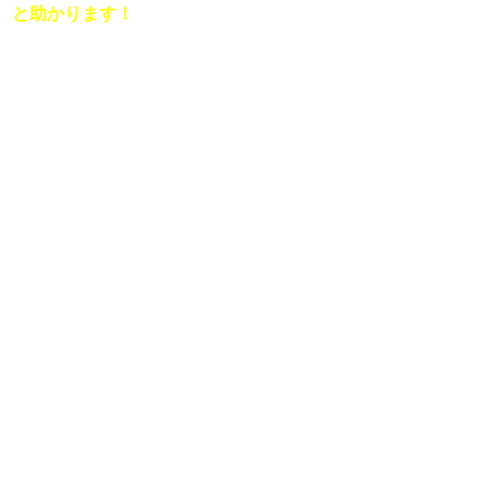
と助かります！
[音楽アカデミーの書き方]
ーーーーーーーーーーーー
＜タイトル＞

「（アーティスト名）、○○○！！」

＜概要＞

「（アーティスト名）のボーカル、○○さんが

今月21日、船の上でハムスターをペロペロしたそうです…

あのロックスターが何故こんなことをしてしまったのでし
ょうか...など。」

住所（兵庫県など）
