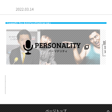
菅田将暉・石崎ひゅーい、“老い”を語る「来ても言いたくな
い」…
2022.03.14
Tweets by AnnSudamasaki
ページトップ