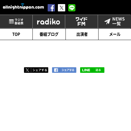
番組表
radiko
ワイドFM
TOP
番組ブログ
出演者
メール
第86回「霜」
2018.12.20
初霜が観測されたそうです。