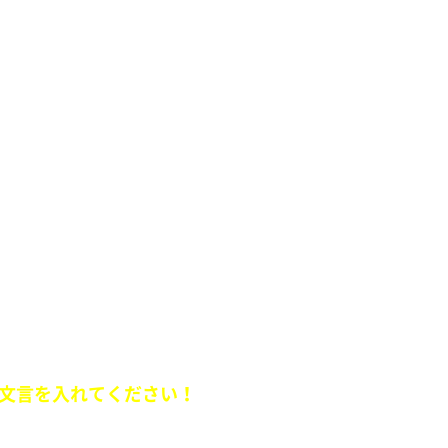
公 100パーヒロインに泣きながら抱きしめられ我に
出した後に言う「やっ、やったか？」は、100パー
ラ
ュエーションを送ってください。
文言を入れてください！