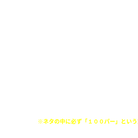
■
「100パー漫画！」
『自分の能力に飲み込まれ暴走した主人
『ボロボロの主人公が会心の一撃を繰り
やってない。』
など、マンガに100パーセントいるキャ
マンガに100パーセント起きる展開
マンガに100パーセント出てくるシチ
※ネタの中に必ず「１００パー」という