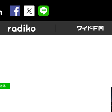
allnightnippon.com
radiko
猫ちゃん」