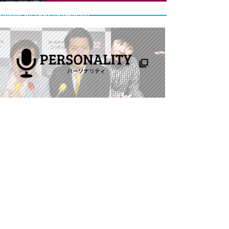
Tweets by AnnSudamasaki