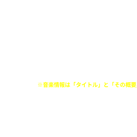
〈たとえば…〉
『セレーナゴメス、インスタにうんざり
※
音楽情報は「タイトル」と「その概要
[音楽アカデミーの書き方]
ーーーーーーーーーーーー