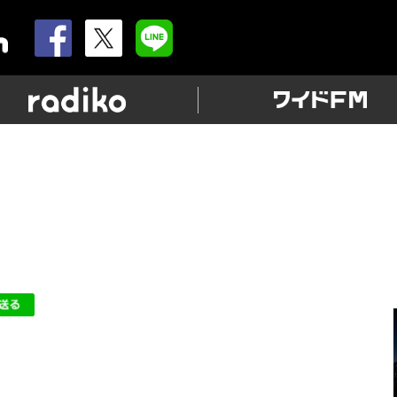
allnightnippon.com
radiko