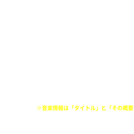
音楽に詳しくなりたい菅田将暉に 「明
〈たとえば…〉
『セレーナゴメス、インスタにうんざり
※
音楽情報は「タイトル」と「その概要
[音楽アカデミーの書き方]