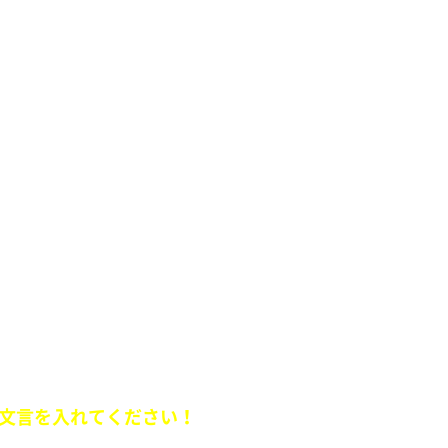
公 100パーヒロインに泣きながら抱きしめられ我に
出した後に言う「やっ、やったか？」は、100パー
ラ
ュエーションを送ってください。
文言を入れてください！