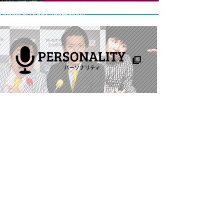
Tweets by AnnSudamasaki