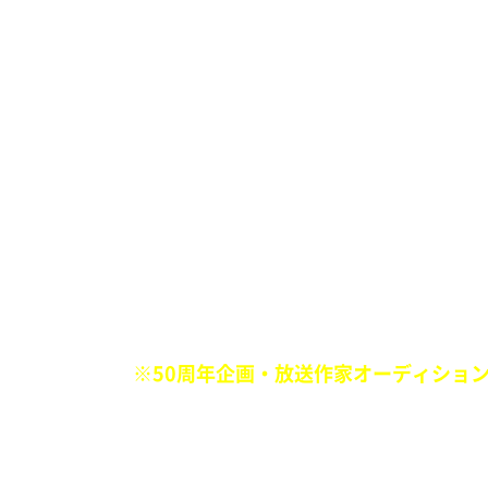
■
生粋のファッショニスタ菅田将暉に最先
『不良の短ランくらい丈の短いデニム』
■