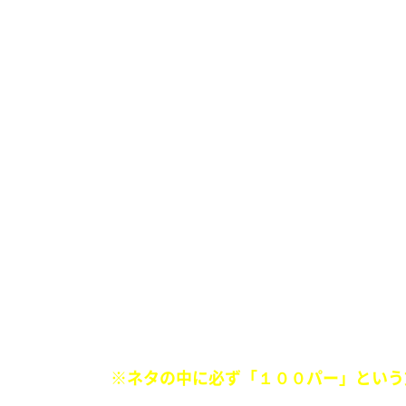
■
「100パー漫画！」
『自分の能力に飲み込まれ暴走した主人
『ボロボロの主人公が会心の一撃を繰り
やってない。』
など、マンガに100パーセントいるキャ
マンガに100パーセント起きる展開
マンガに100パーセント出てくるシチ
「超能力マンガ」の100パー
現在は
※ネタの中に必ず「１００パー」という