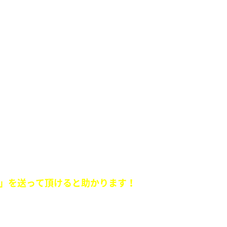
日誰かに言いたくなる音楽情報」を教えてください。
！』
」を送って頂けると助かります！