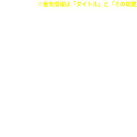
※
音楽情報は「タイトル」と「その概要
[音楽アカデミーの書き方]
ーーーーーーーーーーーー
＜タイトル＞
「（アーティスト名）、○○○！！」
＜概要＞
「（アーティスト名）のボーカル、○○
今月21日、船の上でハムスターをペロ
あのロックスターが何故こんなことをして
住所（兵庫県など）