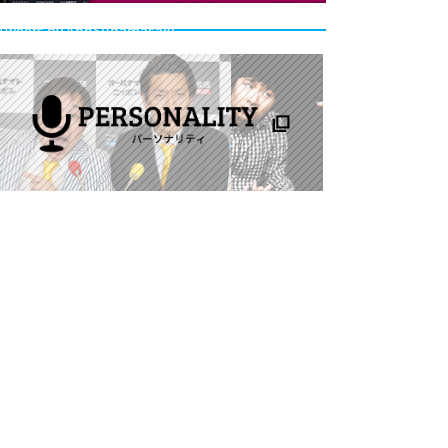
Tweets by AnnSudamasaki