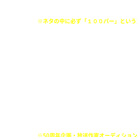
マンガに100パーセント出てくるシチ
「学園マンガ」の100パー
現在は
※ネタの中に必ず「１００パー」という
■
生粋のファッショニスタ菅田将暉に最先
『不良の短ランくらい丈の短いデニム』