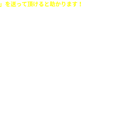
」を送って頂けると助かります！
さんが
ペロしたそうです…
しまったのでしょうか...など。」