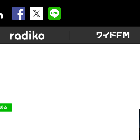
allnightnippon.com
radiko
爆発」