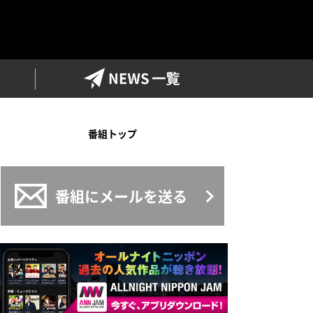
ワイドFM
NEWS一覧
番組トップ
番組にメールを送る