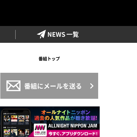
ワイドFM
NEWS一覧
番組トップ
番組にメールを送る