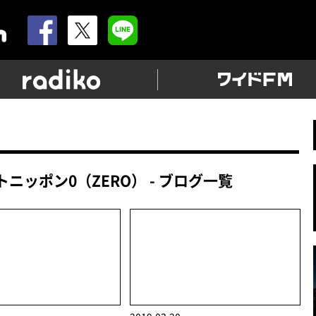
allnightnippon.com
radiko
ニッポン0（ZERO） - ブログ一覧