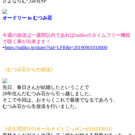
さよならむつみ荘SP
オードリー in むつみ荘
今週の放送は一週間以内であればradikoのタイムフリー機能
で聴く事が出来ます！
⇨
https://radiko.jp/share/?sid=LFR&t=20190901010000
《むつみ荘からの放送》
先日、春日さんが結婚したということで
20年住んだむつみ荘から引っ越しました。
そこで今回は、おそらくこれで最後でなるであろう、
むつみ荘から生放送を行いました。
《佐久間宣行のオールナイトニッポンゼロ(ZERO)》