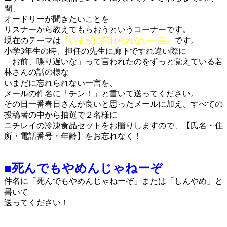
間、
オードリーが聞きたいことを
リスナーから教えてもらおうというコーナーです。
現在のテーマは
『いまだに忘れられない一言』
です。
小学3年生の時、担任の先生に廊下ですれ違い際に
「お前、喋り遅いな」って言われたのをずっと覚えている若
林さんの話の様な
いまだに忘れられない一言を、
メールの件名に「チン！」と書いて送ってください。
その日一番春日さんが良いと思ったメールに加え、すべての
投稿者の中から抽選で２名様に
ニチレイの冷凍食品セットをお贈りしますので、【氏名・住
所・電話番号・年齢】をお忘れなく！
■死んでもやめんじゃねーぞ
件名に「死んでもやめんじゃねーぞ」または「しんやめ」と
書いて
送ってください！