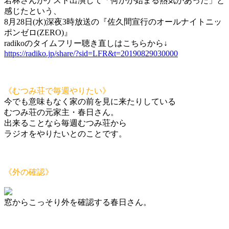
若林さんがゲスト出演して「何かが始まる熱気があった」と
感じたという、
8月28日(水)深夜3時放送の『佐久間宣行のオールナイトニッ
ポンゼロ(ZERO)』
radikoのタイムフリー聴き直しはこちらから↓
‪https://radiko.jp/share/?sid=LFR&t=20190829030000‬
《むつみ荘で毎週やりたい》
今でも意味もなく家の前を見に来たりしている
むつみ荘の元家主・春日さん。
出来ることなら毎週むつみ荘から
ラジオをやりたいとのことです。
《外の確認》
窓からこっそり外を確認する春日さん。