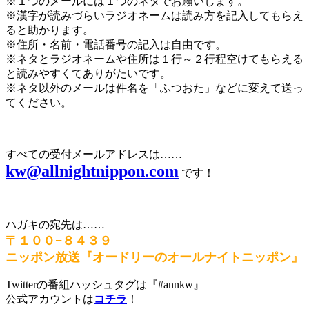
※１つのメールには１つのネタでお願いします。
※漢字が読みづらいラジオネームは読み方を記入してもらえ
ると助かります。
※住所・名前・電話番号の記入は自由です。
※ネタとラジオネームや住所は１行～２行程空けてもらえる
と読みやすくてありがたいです。
※ネタ以外のメールは件名を「ふつおた」などに変えて送っ
てください。
すべての受付メールアドレスは……
kw@allnightnippon.com
です！
ハガキの宛先は……
〒１００−８４３９
ニッポン放送『オードリーのオールナイトニッポン』
Twitterの番組ハッシュタグは『#annkw』
公式アカウントは
コチラ
！