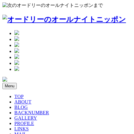
Menu
TOP
ABOUT
BLOG
BACKNUMBER
GALLERY
PROFILE
LINKS