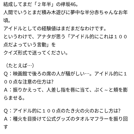
結成してまだ「２年半」の欅坂46。
人間でいうとまだ積み木遊びに夢中な半分赤ちゃんなお年
頃。
アイドルとしての経験値はまだまだなわけです。
というわけで、アナタが思う「アイドル的にこれは１００
点だよっていう言動」を
クイズ形式で送ってください。
（たとえば…）
Ｑ：映画館で後ろの席の人が騒がしい…。アイドル的に１
００点な注意の仕方は?
Ａ：振りかえって、人差し指を唇に当て、ぷく～と頬を膨
らませる。
Ｑ：アイドル的に１００点のたき火の火のおこし方は?
Ａ：種火を目掛けて公式グッズのタオルマフラーを振り回
す