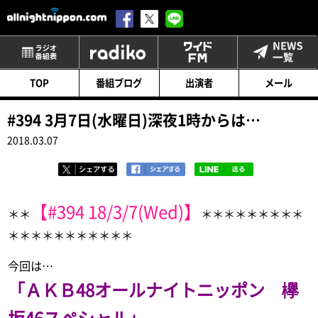
番組表
radiko
ワイドFM
TOP
番組ブログ
出演者
メール
#394 3月7日(水曜日)深夜1時からは…
2018.03.07
【#394 18/3/7(Wed)】
＊＊
＊＊＊＊＊＊＊＊＊
＊＊＊＊＊＊＊＊＊＊＊
今回は…
「ＡＫＢ48オールナイトニッポン 欅
坂46スペシャル」